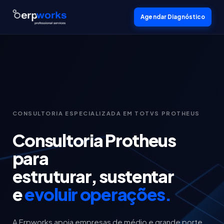
Agendar Diagnóstico
CONSULTORIA ESPECIALIZADA EM TOTVS PROTHEUS
Consultoria Protheus
para
estruturar, sustentar
e
evoluir operações.
A Erpworks apoia empresas de médio e grande porte