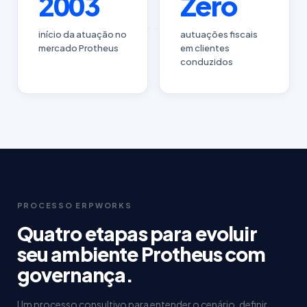
2003
Zero
início da atuação no
autuações fiscais
mercado Protheus
em clientes
conduzidos
PROCESSO ERPWORKS
Quatro etapas para evoluir
seu ambiente Protheus com
governança.
Um processo consultivo para entender o cenário, definir