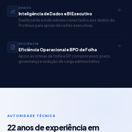
DADOS
→
Inteligência de Dados e BI Executivo
Dashboards e indicadores conectados aos dados do
Protheus para apoiar decisões executivas.
EFICIÊNCIA
→
Eficiência Operacional e BPO de Folha
Apoio às rotinas de folha e DP com processo, prazo,
governança e redução de carga administrativa.
AUTORIDADE TÉCNICA
22 anos de experiência em