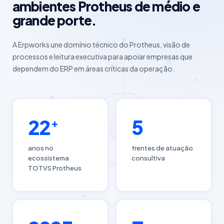
ambientes Protheus de médio e
grande porte.
A Erpworks une domínio técnico do Protheus, visão de
processos e leitura executiva para apoiar empresas que
dependem do ERP em áreas críticas da operação.
22
5
+
anos no
frentes de atuação
ecossistema
consultiva
TOTVS Protheus