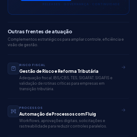
RELEASES · GOVERNANÇA · CONTINUIDADE
Outras frentes de atuação
Complementos estratégicos para ampliar controle, eficiência e
visão de gestão.
RISCO FISCAL
→
Gestão de Risco e Reforma Tributária
Adequação fiscal, IBS/CBS, TES, SIGAFAT, SIGAFIS e
validação de rotinas críticas para empresas em
transição tributária.
PROCESSOS
→
Automação de Processos com Fluig
Workflows, aprovações digitais, solicitações e
rastreabilidade para reduzir controles paralelos.