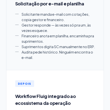
Solicitação por e-mail e planilha
Solicitante manda e-mail com cotações,
copia gestor e financeiro.
Gestor responde — às vezes só pra um, às
vezes esquece.
Financeiro anota em planilha, encaminha pra
suprimentos.
Suprimentos digita SC manualmente no ERP.
Audita pede histórico. Ninguém encontra o
e-mail.
DEPOIS
Workflow Fluig integrado ao
ecossistema da operação