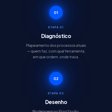
01
ETAPA 01
Diagnóstico
Mapeamento dos processos atuais
— quem faz, com qual ferramenta,
em que ordem, onde trava.
02
ETAPA 02
Desenho
Modelagem no Fluig Studio,